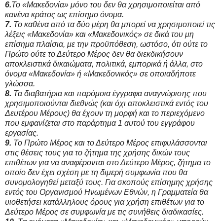
6.
Το «Μακεδονία» μόνο του δεν θα χρησιμοποιείται από
κανένα κράτος ως επίσημο όνομα.
7.
Το καθένα από τα δύο μέρη θα μπορεί να χρησιμοποιεί τις
λέξεις «Μακεδονία» και «Μακεδονικός» σε δικά του μη
επίσημα πλαίσια, με την προϋπόθεση, ωστόσο, ότι ούτε το
Πρώτο ούτε το Δεύτερο Μέρος δεν θα διεκδικήσουν
αποκλειστικά δικαιώματα, πολιτικά, εμπορικά ή άλλα, στο
όνομα «Μακεδονία» ή «Μακεδονικός» σε οποιαδήποτε
γλώσσα.
8.
Τα διαβατήρια και παρόμοια έγγραφα αναγνώρισης που
χρησιμοποιούνται διεθνώς (και όχι αποκλειστικά εντός του
Δευτέρου Μέρους) θα έχουν τη μορφή και το περιεχόμενο
που εμφανίζεται στο παράρτημα 1 αυτού του εγγράφου
εργασίας.
9.
Το Πρώτο Μέρος και το Δεύτερο Μέρος επιφυλάσσονται
στις θέσεις τους για το ζήτημα της χρήσης δικών τους
επιθέτων για να αναφέρονται στο Δεύτερο Μέρος, ζήτημα το
οποίο δεν έχει σχέση με τη διμερή συμφωνία που θα
συνομολογηθεί μεταξύ τους. Για σκοπούς επίσημης χρήσης
εντός του Οργανισμού Ηνωμένων Εθνών, η Γραμματεία θα
υιοθετήσει κατάλληλους όρους για χρήση επιθέτων για το
Δεύτερο Μέρος σε συμφωνία με τις συνήθεις διαδικασίες.