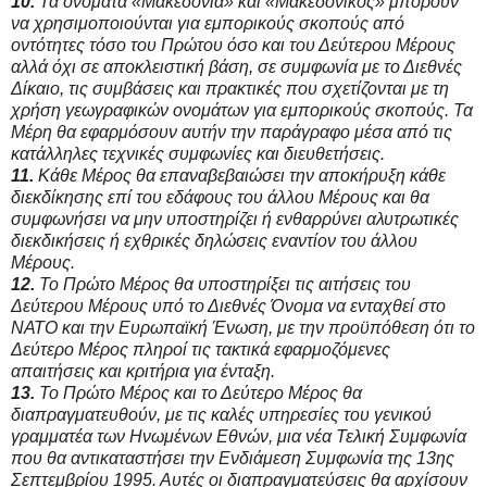
10.
Τα ονόματα «Μακεδονία» και «Μακεδονικός» μπορούν
να χρησιμοποιούνται για εμπορικούς σκοπούς από
οντότητες τόσο του Πρώτου όσο και του Δεύτερου Μέρους
αλλά όχι σε αποκλειστική βάση, σε συμφωνία με το Διεθνές
Δίκαιο, τις συμβάσεις και πρακτικές που σχετίζονται με τη
χρήση γεωγραφικών ονομάτων για εμπορικούς σκοπούς. Τα
Μέρη θα εφαρμόσουν αυτήν την παράγραφο μέσα από τις
κατάλληλες τεχνικές συμφωνίες και διευθετήσεις.
11.
Κάθε Μέρος θα επαναβεβαιώσει την αποκήρυξη κάθε
διεκδίκησης επί του εδάφους του άλλου Μέρους και θα
συμφωνήσει να μην υποστηρίζει ή ενθαρρύνει αλυτρωτικές
διεκδικήσεις ή εχθρικές δηλώσεις εναντίον του άλλου
Μέρους.
12.
Το Πρώτο Μέρος θα υποστηρίξει τις αιτήσεις του
Δεύτερου Μέρους υπό το Διεθνές Όνομα να ενταχθεί στο
ΝΑΤΟ και την Ευρωπαϊκή Ένωση, με την προϋπόθεση ότι το
Δεύτερο Μέρος πληροί τις τακτικά εφαρμοζόμενες
απαιτήσεις και κριτήρια για ένταξη.
13.
Το Πρώτο Μέρος και το Δεύτερο Μέρος θα
διαπραγματευθούν, με τις καλές υπηρεσίες του γενικού
γραμματέα των Ηνωμένων Εθνών, μια νέα Τελική Συμφωνία
που θα αντικαταστήσει την Ενδιάμεση Συμφωνία της 13ης
Σεπτεμβρίου 1995. Αυτές οι διαπραγματεύσεις θα αρχίσουν