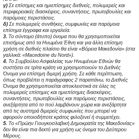
γ)
Σε επίσημες και ημιεπίσημες διεθνείς, πολυμερείς και
περιφερειακές διασκέψεις, συναντήσεις, πρωτοβουλίες και
παρόμοιες περιστάσεις.
δ)
Σε πολυμερείς συνθήκες, συμφωνίες και παρόμοια
επίσημα έγγραφα και εργαλεία.
3.
Το σύντομο (άτυπο) όνομα που θα χρησιμοποιείται
επισήμως από τα Ηνωμένα Έθνη και για άλλη επίσημη
χρήση σε διεθνές πλαίσιο θα είναι «Βόρεια Μακεδονία» (στα
γαλλικά: «Μacedoine du Νord»).
4.
Το Συμβούλιο Ασφαλείας των Ηνωμένων Εθνών θα
συστήσει σε τρίτα κράτη να χρησιμοποιούν το Διεθνές
Όνομα για επίσημη διμερή χρήση. Σε κάθε περίπτωση,
όπως προβλέπει η παράγραφος 2 παραπάνω, το Διεθνές
Όνομα θα χρησιμοποιείται αποκλειστικά σε όλες τις
πολυμερείς επίσημες και ημιεπίσημες διασκέψεις,
συναντήσεις, πρωτοβουλίες και παρόμοιες περιστάσεις,
ανεξάρτητα από το πού λαμβάνουν χώρα και ανεξάρτητα
από τις αυστηρά διμερείς συμφωνίες που μπορεί να
αφορούν οποιοδήποτε κράτος φιλοξενεί ή συμμετέχει.
5.
Το «Πρώην Γιουγκοσλαβική Δημοκρατία της Μακεδονίας»
δεν θα είναι πια δεκτό για χρήση ως όνομα του Δεύτερου
Μέρους.