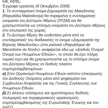
ως εξής:
Έγγραφο εργασίας (8 Οκτωβρίου 2008)
1.
Το συνταγματικό όνομα Δημοκρατία της Μακεδονίας
(Republika Μakedonija) θα παραμείνει η συνταγματική
ονομασία του Δεύτερου Μέρους (ΠΓΔΜ) και θα
χρησιμοποιείται ως επίσημη ονομασία του Δεύτερου Μέρους
στο εσωτερικό της χώρας.
2.
Το Δεύτερο Μέρος θα υιοθετήσει μέσα από τις
συνταγματικές του διαδικασίες το όνομα «Δημοκρατία της
Βόρειας Μακεδονίας» (στα γαλλικά «Republique de
Μacedoine du Νord»)- αναφέρεται εδώ ως «Διεθνές Όνομα/
Όνομα των Ηνωμένων Εθνών»-, το οποίο θα έχει πλήρη
νομική ισχύ και θα χρησιμοποιείται ως το επίσημο όνομα
του Δεύτερου Μέρους σε διεθνές πλαίσιο
συμπεριλαμβανομένων:
α)
Στον Οργανισμό Ηνωμένων Εθνών κατόπιν επικύρωσης
του Διεθνούς Ονόματος μέσα από ψηφίσματα του
Συμβουλίου Ασφαλείας και της Γενικής Συνέλευσης των
Ηνωμένων Εθνών.
β)
Σε άλλους επίσημους και ημιεπίσημους διεθνείς,
πολυμερείς και περιφερειακούς οργανισμούς,
συμπεριλαμβανομένης της Ευρωπαϊκής Ένωσης και του
ΝΑΤΟ.